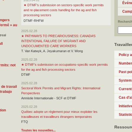
2025.04.01
Évén
★
DTMF's submission on sectors-specific work permits
and re-placement costs handling for the ag and fish
Camp
processing sectors
angers
DTMF-RHFW
Recherch
 fermé » au
2025.02.28
real
★
PATHWAYS TO PRECARIOUSNESS: CANADA’S
INTENTIONAL FAILURE OF MIGRANT AND
ll
Travaille
UNDOCUMENTED CARE WORKERS
T. Van Katwyk, A. Jeyakumaran et V. Wong
Policy 
2025.02.28
Numbers
★
DTMF's submission on occupations-specific work permits
rmits: not
for the ag and fish processing sectors
Past pol
DTMF
Systemi
2025.02.28
de travail
Sectoral Work Permits and Migrant Rights: International
Current
trabajo
Perspectives
Cas d’
Amnistie Internationale - SCF et DTMF
Initiati
2025.02.28
tion
Québec adopte un règlement pour mieux exploiter les
Statisti
travailleuses et travailleurs étrangers temporaires
FTQ
Ressour
Toutes les nouvelles...