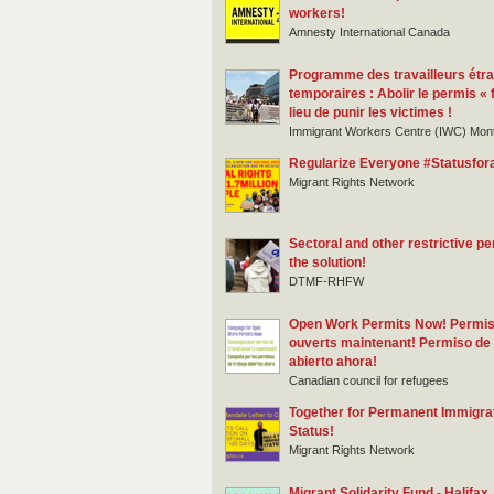
workers!
Amnesty International Canada
Programme des travailleurs étr
temporaires : Abolir le permis «
lieu de punir les victimes !
Immigrant Workers Centre (IWC) Mont
Regularize Everyone #Statusfora
Migrant Rights Network
Sectoral and other restrictive pe
the solution!
DTMF-RHFW
Open Work Permits Now! Permis 
ouverts maintenant! Permiso de 
abierto ahora!
Canadian council for refugees
Together for Permanent Immigra
Status!
Migrant Rights Network
Migrant Solidarity Fund - Halifax