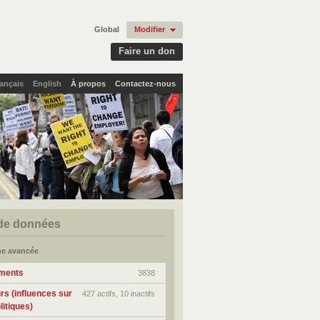
Global
Modifier
Faire un don
ançais
English
À propos
Contactez-nous
de données
e avancée
ments
3838
rs (influences sur
427 actifs, 10 inactifs
litiques)