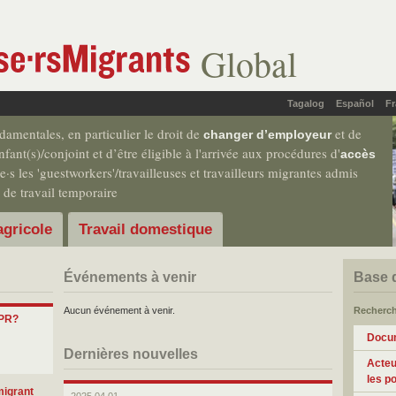
Global
Tagalog
Español
Fr
ndamentales, en particulier le droit de
et de
changer d’employeur
nfant(s)/conjoint et d’être éligible à l'arrivée aux procédures d'
accès
te·s les 'guestworkers'/travailleuses et travailleurs migrantes admis
 de travail temporaire
agricole
Travail domestique
Événements à venir
Base 
Aucun événement à venir.
Recherch
 PR?
Docu
Dernières nouvelles
Acteu
les po
migrant