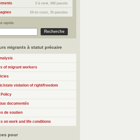
ements
0 à venir, 388 passés
agnes
59 en cours, 35 passées
e rapide
urs migrants à statut précaire
analysis
 of migrant workers
icies
c/state violation of right/freedom
 Policy
abus documentés
ves de soutien
cs on work and life conditions
ces pour