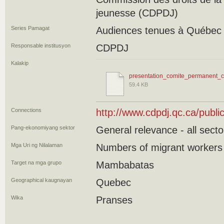
jeunesse (CDPDJ)
Series Pamagat
Audiences tenues à Québec l
Responsable institusyon
CDPDJ
Kalakip
presentation_comite_permanent_ci
59.4 KB
Connections
http://www.cdpdj.qc.ca/publ
Pang-ekonomiyang sektor
General relevance - all secto
Mga Uri ng Nilalaman
Numbers of migrant workers
Target na mga grupo
Mambabatas
Geographical kaugnayan
Quebec
Wika
Pranses