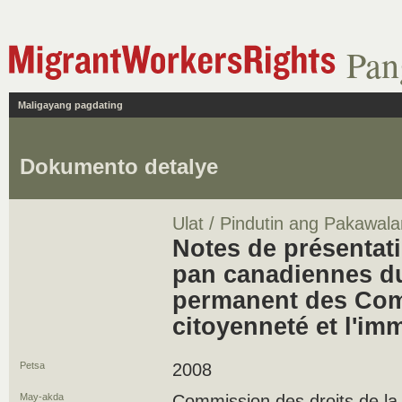
Pan
Maligayang pagdating
Dokumento detalye
Ulat / Pindutin ang Pakawala
Notes de présentat
pan canadiennes d
permanent des Com
citoyenneté et l'im
Petsa
2008
May-akda
Commission des droits de la 