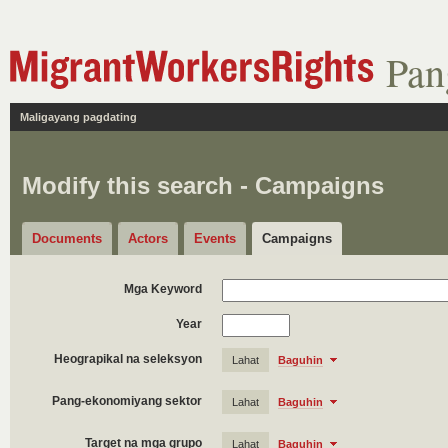
Pan
Maligayang pagdating
Modify this search - Campaigns
Documents
Actors
Events
Campaigns
Mga Keyword
Year
Heograpikal na seleksyon
Lahat
Baguhin
Pang-ekonomiyang sektor
Lahat
Baguhin
Target na mga grupo
Lahat
Baguhin