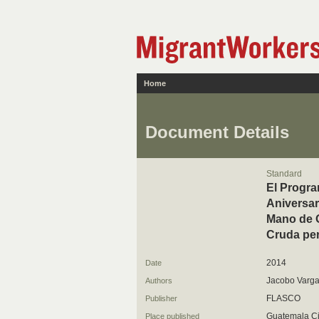
Home
Document Details
Standard
El Progra
Aniversar
Mano de O
Cruda per
2014
Date
Jacobo Varg
Authors
FLASCO
Publisher
Guatemala Ci
Place published