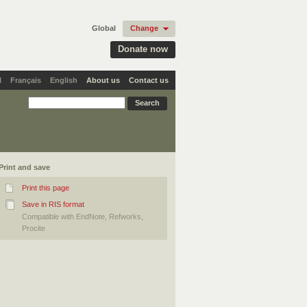
Global
Change
Donate now
l
Français
English
About us
Contact us
Print and save
Print this page
Save in RIS format
Compatible with EndNote, Refworks,
Procite