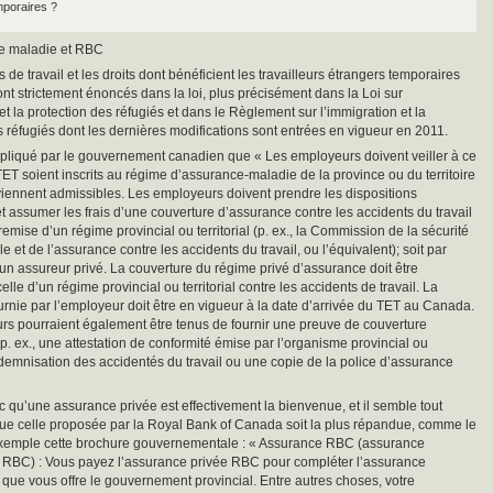
mporaires ?
ce maladie et RBC
 de travail et les droits dont bénéficient les travailleurs étrangers temporaires
t strictement énoncés dans la loi, plus précisément dans la Loi sur
et la protection des réfugiés et dans le Règlement sur l’immigration et la
s réfugiés dont les dernières modifications sont entrées en vigueur en 2011.
 expliqué par le gouvernement canadien que « Les employeurs doivent veiller à ce
TET soient inscrits au régime d’assurance-maladie de la province ou du territoire
viennent admissibles. Les employeurs doivent prendre les dispositions
t assumer les frais d’une couverture d’assurance contre les accidents du travail
ntremise d’un régime provincial ou territorial (p. ex., la Commission de la sécurité
e et de l’assurance contre les accidents du travail, ou l’équivalent); soit par
’un assureur privé. La couverture du régime privé d’assurance doit être
lle d’un régime provincial ou territorial contre les accidents de travail. La
urnie par l’employeur doit être en vigueur à la date d’arrivée du TET au Canada.
s pourraient également être tenus de fournir une preuve de couverture
p. ex., une attestation de conformité émise par l’organisme provincial ou
’indemnisation des accidentés du travail ou une copie de la police d’assurance
c qu’une assurance privée est effectivement la bienvenue, et il semble tout
ue celle proposée par la Royal Bank of Canada soit la plus répandue, comme le
exemple cette brochure gouvernementale : « Assurance RBC (assurance
RBC) : Vous payez l’assurance privée RBC pour compléter l’assurance
ue vous offre le gouvernement provincial. Entre autres choses, votre