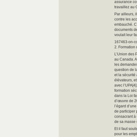
assurance co
travaillez au 
Par ailleurs, 
contre les acc
embauché. C’e
documents de 
voulait leur fa
167463-on-co
2. Formation 
L’Union des P
au Canada. Ai
les demandes 
question de l
et la sécurité
élévateurs, et
avec l’UPA[4]
formation séc
dans la Loi f
d’œuvre de 20
l’égard d’une
de participe
consacrant à
de sa masse s
Et il faut so
pour les empl