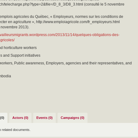
h/telecharge.php?type=2&file=/D_8_3/D8_3.html (consulté le 5 novembre
’emplois agricoles du Québec, « Employeurs, normes sur les conditions de
pecter en agriculture », http://www.emploiagricole.com/fr_employeurs.html
5 novembre 2013).
travailleursmigrants.wordpress.com/2013/11/14/quelques-obligations-des-
gricoles/
nd horticulture workers
s and Support initiatives
workers, Public awareness, Employers, agencies and their representatives, and
mbodia
(0)
Actors (0)
Events (0)
Campaigns (0)
o related documents.