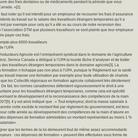
uvre des frais dentaires ou de médicaments pendant la période que vous
Canada. »[2].
il faut noter qu’il est interdit pour un employeur de recouvrer les frais d’assurance
idents du travail sur le salaire des travailleurs étrangers temporaires qu’il a
st par exemple pour cela qu’il a été vu au cours de notre recension des
l’association DTM que plusieurs travailleurs se sont plaints que leur employeur
ire payer ces frais.
mpte-plus-6000-travailleurs
de l’UPA
roducteurs Agricole est l’omniprésent syndicat dans le domaine de l’agriculture
nsi, Service Canada a délégué à l’UPA la lourde tâche d’analyser et de traiter
des travailleurs étrangers temporaires dans le domaine agricole[3]. La
a formation n’échappe pas non plus à l’UPA, puisque le Règlement sur la santé
 au travail impose une formation par exemple pour toute utilisation de chariots
 que les Collectifs régionaux en formation agricole collaborent très étroitement
. De fait, les normes canadiennes défendent vigoureusement le droit à une
uritaire pour les travailleurs étrangers temporaires, comme cela est spécifié
avorisant le développement et la reconnaissance des compétences de la main
07[5]. Il y est ainsi indiqué que : « Tout employeur, dont la masse salariale à
 année civile excède le montant fixé par règlement du gouvernement, est tenu
r pour cette année au développement des compétences de la main-d’œuvre en
 des dépenses de formation admissibles un montant représentant au moins 1 %
alariale».
uligner que les termes de la loi demeurent tout de même assez accommodants
oyeurs : ces dépenses de formation « peuvent être effectuées sous forme de