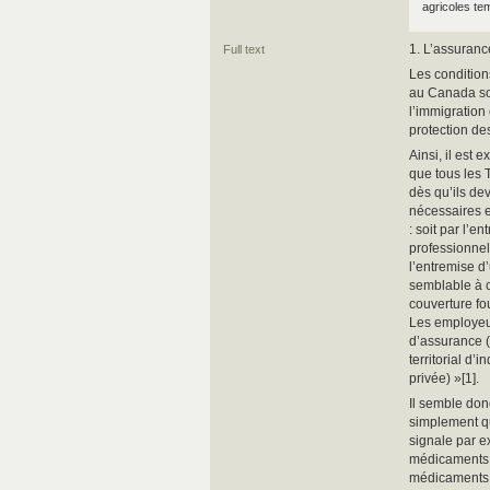
agricoles te
1. L’assuran
Full text
Les conditions
au Canada son
l’immigration 
protection de
Ainsi, il est
que tous les 
dès qu’ils de
nécessaires e
: soit par l’e
professionnell
l’entremise d
semblable à ce
couverture fo
Les employeur
d’assurance (
territorial d
privée) »[1].
Il semble don
simplement q
signale par 
médicaments 
médicaments q