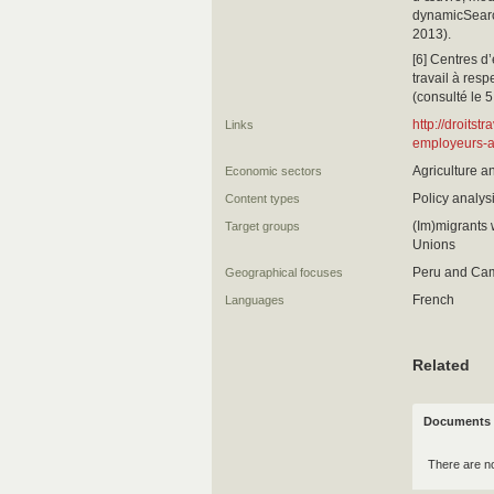
dynamicSearc
2013).
[6] Centres d
travail à res
(consulté le 
http://droits
Links
employeurs-a
Agriculture a
Economic sectors
Policy analysi
Content types
(Im)migrants 
Target groups
Unions
Peru and Ca
Geographical focuses
French
Languages
Related
Documents 
There are n