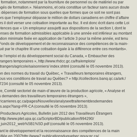
r formation, notamment par la fourniture de personnel ou de matériel ou par
ongés de formation.». Néanmoins, et cela constitue un facteur sans aucun doute
 ces dépenses de formation sous quelles que formes que ce soit ne sont pas
ors que l’employeur dépasse le million de dollars canadiens en chiffre d’affaire
rs il doit verser une cotisation importante au fisc. Il est donc écrit dans cette Loi
tences que « Un employeur assujetti aux dispositions de la section I, dont le
enses de formation admissibles applicable à une année est inférieur au montant
pation minimale fixée en application de l’article 3 pour la même année, est tenu
 Fonds de développement et de reconnaissance des compétences de la main-
ué par le chapitre III une cotisation égale à la différence entre ces montants».
 de l’emploi et du développement social du Canada, « Embaucher des
trangers temporaires », http://www.rhdcc.gc.ca/fra/emplois/
etrangers/agricole/saisonniers/ index.shtml (consulté le 05 novembre 2013).
n des normes du travail du Québec, « Travailleurs temporaires étrangers,
us vos conditions de travail au Québec? » http://collections.banq.qc.ca/ark:/
234 (consulté le 05 novembre 2013).
ère, Comité sectoriel de main-d’œuvre de la production agricole, « Analyse et
s demandes des travailleurs temporaires étrangers »,
gricarrieres.qc.ca/pages/Nouvelles/analyseettraitementdesdemandes
urs.aspx?lang=FR-CA (consulté le 05 novembre 2013).
 Producteurs Agricoles, Bulletin juin 2012 des Travailleurs Étrangers
http://www.ptet.upa.qc.ca/ScriptorBD/publication/994290/
_juin2012_web%5B1%5D.pdf (consulté le 05 novembre 2013).
isant le développement et la reconnaissance des compétences de la main
ifiée en 2007http://www2.publicationsduquebec.gouv.qc.ca/