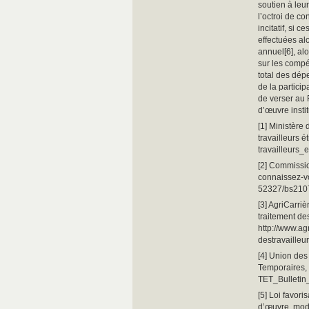
soutien à leu
l’octroi de c
incitatif, si
effectuées al
annuel[6], alo
sur les compé
total des dép
de la partici
de verser au
d’œuvre instit
[1] Ministère
travailleurs é
travailleurs_
[2] Commissio
connaissez-vo
52327/bs2107
[3] AgriCarri
traitement de
http://www.a
destravaille
[4] Union des
Temporaires, 
TET_Bulletin
[5] Loi favor
d’œuvre, mod