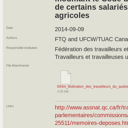
de certains salariés
agricoles
Date
2014-09-09
Authors
FTQ and UFCW/TUAC Cana
Responsible institution
Fédération des travailleurs e
Travailleurs et travailleuses 
File Attachments
004m_fédération_des_travailleurs_du_québe
3.08 MB
Links
http://www.assnat.qc.ca/fr/t
parlementaires/commission
25511/memoires-deposes.ht