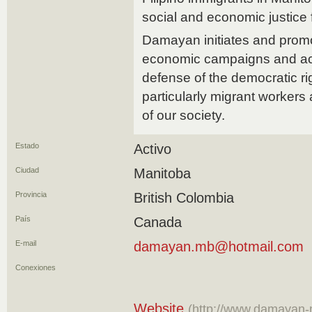
social and economic justice f
Damayan initiates and promo
economic campaigns and acti
defense of the democratic rig
particularly migrant workers
of our society.
Estado
Activo
Ciudad
Manitoba
Provincia
British Colombia
País
Canada
E-mail
damayan.mb@hotmail.com
Conexiones
Website
(http://www.damayan-m