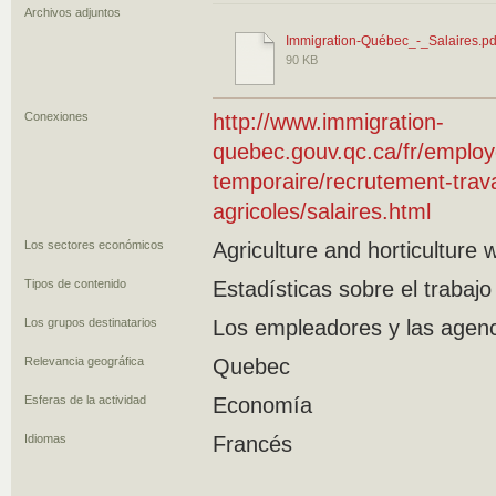
Archivos adjuntos
Immigration-Québec_-_Salaires.pd
90 KB
Conexiones
http://www.immigration-
quebec.gouv.qc.ca/fr/emplo
temporaire/recrutement-trava
agricoles/salaires.html
Los sectores económicos
Agriculture and horticulture 
Tipos de contenido
Estadísticas sobre el trabajo
Los grupos destinatarios
Los empleadores y las agen
Relevancia geográfica
Quebec
Esferas de la actividad
Economía
Idiomas
Francés