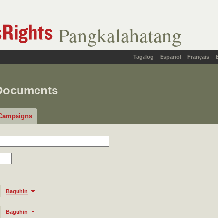
Pangkalahatang
Tagalog
Español
Français
 Documents
Campaigns
Baguhin
Baguhin