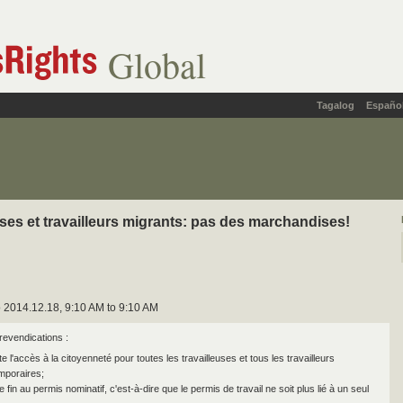
Global
Tagalog
Españo
uses et travailleurs migrants: pas des marchandises!
 2014.12.18, 9:10 AM to 9:10 AM
revendications :
lite l'accès à la citoyenneté pour toutes les travailleuses et tous les travailleurs
mporaires;
e fin au permis nominatif, c'est-à-dire que le permis de travail ne soit plus lié à un seul