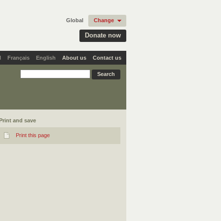
Global
Change
Donate now
l
Français
English
About us
Contact us
Print and save
Print this page