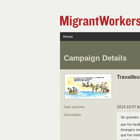
Home
Campaign Details
Travaille
2014.10.07 to
Date and time
Description
Six grandes 
que l'on faci
étrangers te
que l'on mett