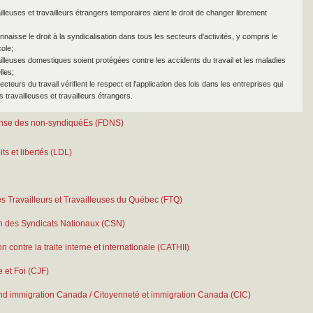
illeuses et travailleurs étrangers temporaires aient le droit de changer librement
nnaisse le droit à la syndicalisation dans tous les secteurs d'activités, y compris le
ole;
ailleuses domestiques soient protégées contre les accidents du travail et les maladies
lles;
cteurs du travail vérifient le respect et l'application des lois dans les entreprises qui
 travailleuses et travailleurs étrangers.
ense des non-syndiquéEs (FDNS)
ts et libertés (LDL)
s Travailleurs et Travailleuses du Québec (FTQ)
n des Syndicats Nationaux (CSN)
n contre la traite interne et internationale (CATHII)
e et Foi (CJF)
and immigration Canada / Citoyenneté et immigration Canada (CIC)