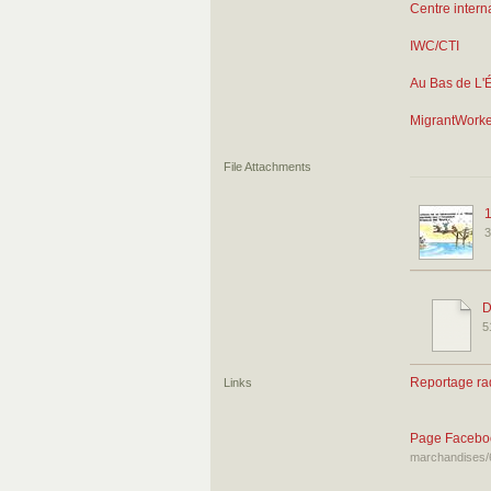
Centre intern
IWC/CTI
Au Bas de L'
MigrantWorke
File Attachments
3
D
5
Reportage rad
Links
Page Facebo
marchandises/