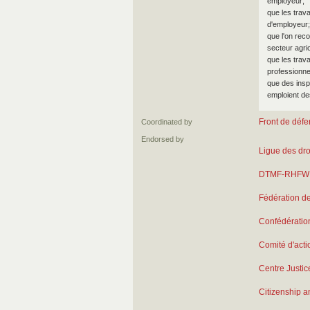
employeur;
que les trava
d'employeur;
que l'on reco
secteur agric
que les trav
professionne
que des inspe
emploient des
Front de déf
Coordinated by
Endorsed by
Ligue des droi
DTMF-RHFW
Fédération de
Confédératio
Comité d'actio
Centre Justic
Citizenship 