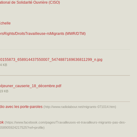
ational de Solidarité Ouvrière (CISO)
Échelle
rsRights/DroitsTravailleuse-rsMigrants (MWR/DTM)
10155873_658914437550007_5474887169636811299_n.jpg
4 KB
éjeuner_causerie_18_décembre.pdf
19 KB
io avec les porte-paroles
(http://www.radiolabour.net/migrants-071014.htm)
ok
(https://www.facebook.com/pages/Travailleuses-et-travailleurs-migrants-pas-des-
658905924217525?ref=profile)