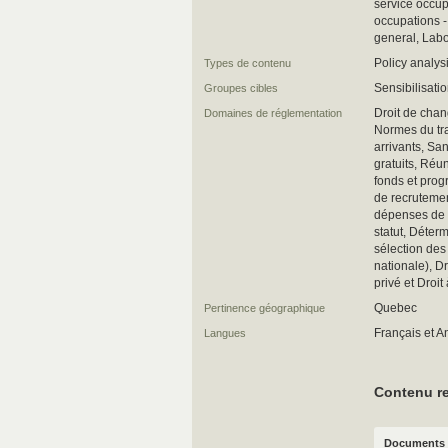
service occup
occupations -
general, Labo
Policy analys
Types de contenu
Sensibilisati
Groupes cibles
Droit de chan
Domaines de réglementation
Normes du tra
arrivants, Sa
gratuits, Réu
fonds et pro
de recruteme
dépenses de m
statut, Déter
sélection des 
nationale), Dro
privé et Droit
Quebec
Pertinence géographique
Français et A
Langues
Contenu re
Documents 