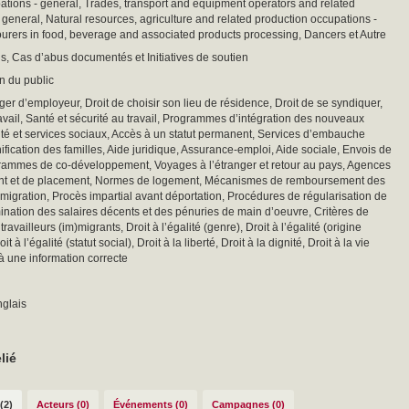
ations - general, Trades, transport and equipment operators and related
 general, Natural resources, agriculture and related production occupations -
urers in food, beverage and associated products processing, Dancers et Autre
is, Cas d’abus documentés et Initiatives de soutien
on du public
ger d’employeur, Droit de choisir son lieu de résidence, Droit de se syndiquer,
vail, Santé et sécurité au travail, Programmes d’intégration des nouveaux
nté et services sociaux, Accès à un statut permanent, Services d’embauche
nification des familles, Aide juridique, Assurance-emploi, Aide sociale, Envois de
grammes de co-développement, Voyages à l’étranger et retour au pays, Agences
nt et de placement, Normes de logement, Mécanismes de remboursement des
igration, Procès impartial avant déportation, Procédures de régularisation de
mination des salaires décents et des pénuries de main d’oeuvre, Critères de
travailleurs (im)migrants, Droit à l’égalité (genre), Droit à l’égalité (origine
it à l’égalité (statut social), Droit à la liberté, Droit à la dignité, Droit à la vie
 à une information correcte
nglais
lié
(2)
Acteurs (0)
Événements (0)
Campagnes (0)