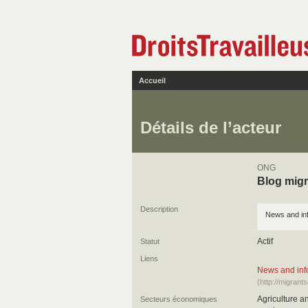
Accueil
Détails de l’acteur
ONG
Blog mig
Description
News and inf
Actif
Statut
Liens
News and inf
(http://migran
Agriculture a
Secteurs économiques