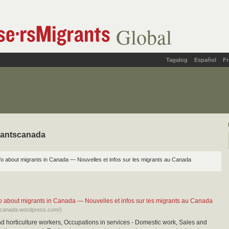
Global
Tagalog
Español
Fr
rantscanada
o about migrants in Canada — Nouvelles et infos sur les migrants au Canada
o about migrants in Canada — Nouvelles et infos sur les migrants au Canada
tscanada.wordpress.com/)
nd horticulture workers, Occupations in services - Domestic work, Sales and