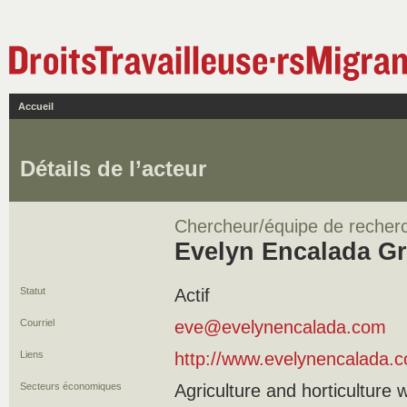
Accueil
Détails de l’acteur
Chercheur/équipe de recher
Evelyn Encalada G
Statut
Actif
Courriel
eve@evelynencalada.com
Liens
http://www.evelynencalada.
Secteurs économiques
Agriculture and horticulture 