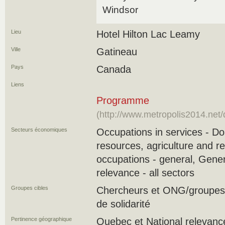
Windsor
Lieu
Hotel Hilton Lac Leamy
Ville
Gatineau
Pays
Canada
Liens
Programme
(http://www.metropolis2014.ne
Secteurs économiques
Occupations in services - Do
resources, agriculture and r
occupations - general, Gene
relevance - all sectors
Groupes cibles
Chercheurs et ONG/groupes
de solidarité
Pertinence géographique
Quebec et National relevanc