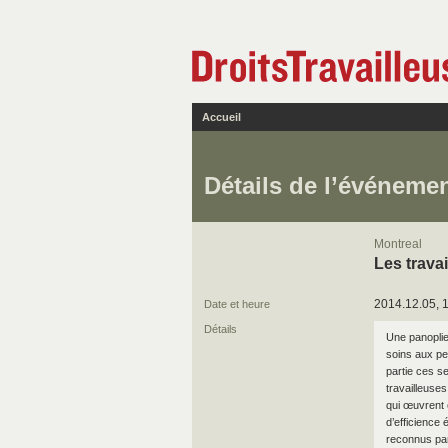
Accueil
Détails de l’événeme
Montreal
Les travai
2014.12.05, 
Date et heure
Détails
Une panoplie 
soins aux per
partie ces s
travailleuse
qui œuvrent 
d’efficience
reconnus par 