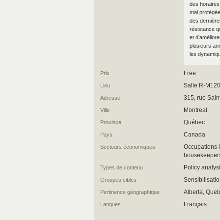
des horaires
mal protégée
des dernière
résistance q
et d’amélior
plusieurs ann
les dynamiqu
Free
Prix
Salle R-M120
Lieu
315, rue Sain
Adresse
Montreal
Ville
Québec
Province
Canada
Pays
Occupations i
Secteurs économiques
housekeepers 
Policy analysi
Types de contenu
Sensibilisati
Groupes cibles
Alberta, Queb
Pertinence géographique
Français
Langues