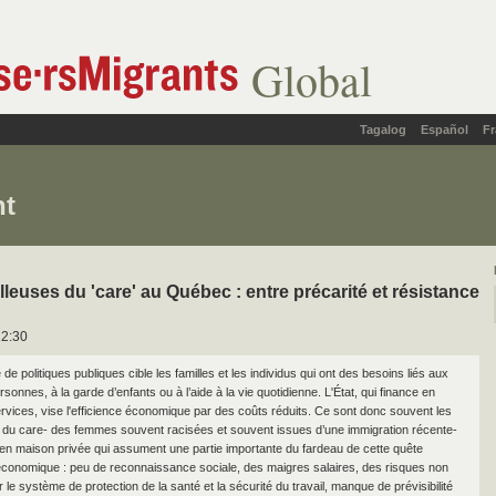
Global
Tagalog
Español
Fr
nt
lleuses du 'care' au Québec : entre précarité et résistance
12:30
de politiques publiques cible les familles et les individus qui ont des besoins liés aux
sonnes, à la garde d’enfants ou à l’aide à la vie quotidienne. L'État, qui finance en
ervices, vise l'efficience économique par des coûts réduits. Ce sont donc souvent les
s du care- des femmes souvent racisées et souvent issues d’une immigration récente-
en maison privée qui assument une partie importante du fardeau de cette quête
 économique : peu de reconnaissance sociale, des maigres salaires, des risques non
le système de protection de la santé et la sécurité du travail, manque de prévisibilité