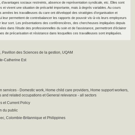
, d’avantages sociaux restreints, absence de représentation syndicale, etc. Elles sont
s et vivent une situation de précarité importante, mais à degrés variables. Au cours
s années les travailleuses du care ont développé des stratégies d’organisation et
ui leur permettent de contrebalancer les rapports de pouvoir vis-à-vis leurs employeurs
er leur sort. Les présentations des conférencières, des chercheuses impliquées depuis
ées dans l’étude des professionnelles du soin et de l’assistance, permettront d’éclairer
es de précarisation et résistance dans lesquelles ces travailleuses sont impliquées.
, Pavillon des Sciences de la gestion, UQAM
te-Catherine Est
n services - Domestic work, Home child care providers, Home support workers,
and related occupations et General relevance - all sectors
s et Current Policy
on du public
ec, Colombie-Britannique et Philippines