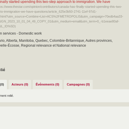
nally started upending this two-step approach to immigration. We have
tps://www.thestar.com/opinion/contributors/canada-has-finally-started-upending-this-two-
to-immigration-we-have-questions/article_625e3b50-2741-11ef-97d1-
.html?utm_source=Combine+List+ACS%2FMETROPOLIS&utm_campaign=70edb4aa33-
GN_2023_10_01_04_49_COPY_01&utm_medium=email&utm_term=0_-b1eeae80af-
IL_ID%5D)
n services - Domestic work
io, Alberta, Manitoba, Quebec, Colombie-Britannique, Autres provinces,
elle-Écosse, Regional relevance et National relevance
lié
(0)
Acteurs (0)
Événements (0)
Campagnes (0)
ent relié.