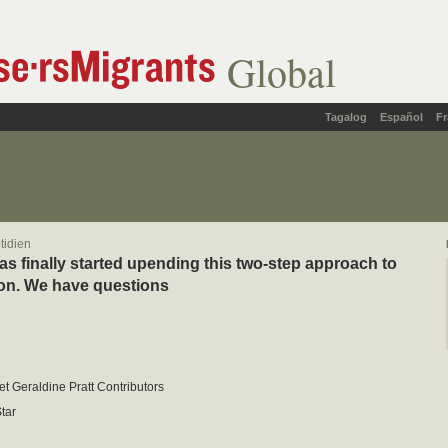
Global
Tagalog
Español
Fr
tidien
s finally started upending this two-step approach to
on. We have questions
et Geraldine Pratt Contributors
tar