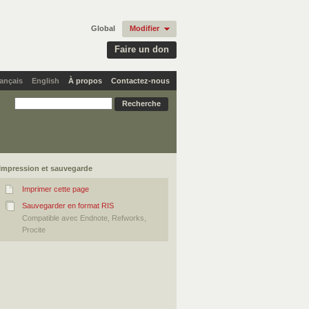
Global
Modifier
Faire un don
ançais
English
À propos
Contactez-nous
Impression et sauvegarde
Imprimer cette page
Sauvegarder en format RIS
Compatible avec Endnote, Refworks,
Procite