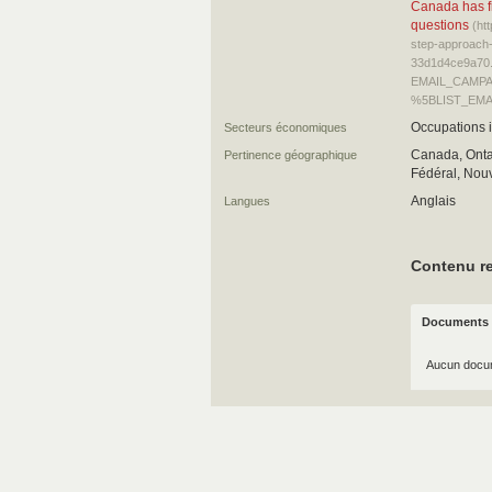
Canada has fi
questions
(ht
step-approach-
33d1d4ce9a70
EMAIL_CAMPAI
%5BLIST_EMA
Occupations i
Secteurs économiques
Canada, Ontar
Pertinence géographique
Fédéral, Nouv
Anglais
Langues
Contenu re
Documents 
Aucun docum