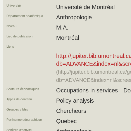
Université
Université de Montréal
Département académique
Anthropologie
Niveau
M.A.
Lieu de publication
Montréal
Liens
http://jupiter.bib.umontreal
db=ADVANCE&index=nl&scre
(http://jupiter.bib.umontreal.ca
db=ADVANCE&index=nl&screen
Secteurs économiques
Occupations in services - D
Types de contenu
Policy analysis
Groupes cibles
Chercheurs
Pertinence géographique
Quebec
Sphères d’activité