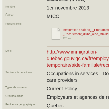
Numéro
1er novembre 2013
Éditeur
MICC
Fichiers joints
Immigration-Québec_-_Programme
_Recrutement_d'une_aide_familial
120 ko
Liens
http://www.immigration-
quebec.gouv.qc.ca/fr/emplo
temporaire/aide-familiale/re
Secteurs économiques
Occupations in services - D
care providers
Types de contenu
Current Policy
Groupes cibles
Employeurs et agences de r
Pertinence géographique
Quebec