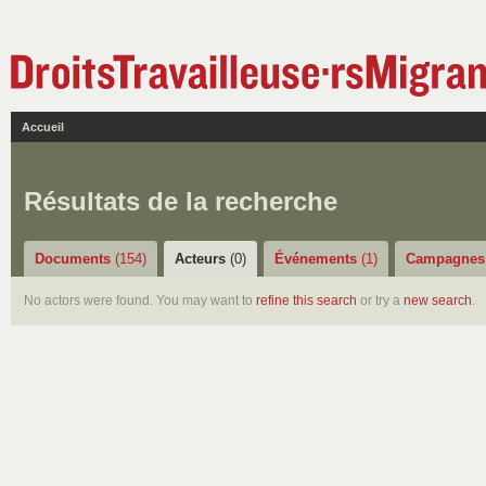
Accueil
Résultats de la recherche
Documents
(154)
Acteurs
(0)
Événements
(1)
Campagne
No actors were found. You may want to
refine this search
or try a
new search
.