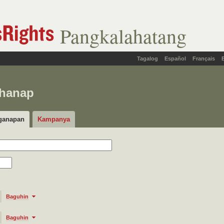
Pangkalahatang
Tagalog
Español
Français
ahanap
ganapan
Kampanya
Baguhin
Baguhin