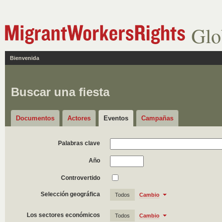
Glo
Bienvenida
Buscar una fiesta
Documentos
Actores
Eventos
Campañas
Palabras clave
Año
Controvertido
Selección geográfica
Todos
Cambio
Los sectores económicos
Todos
Cambio