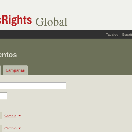
Global
Tagalog
Españ
entos
Campañas
Cambio
Cambio