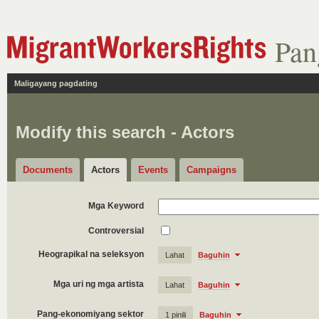
Pan
Maligayang pagdating
Modify this search - Actors
Documents
Actors
Events
Campaigns
Mga Keyword
Controversial
Heograpikal na seleksyon
Lahat
Baguhin
Mga uri ng mga artista
Lahat
Baguhin
Pang-ekonomiyang sektor
1 pinili
Baguhin