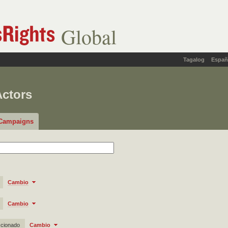
Global
Tagalog
Españ
Actors
Campaigns
Cambio
Cambio
ccionado
Cambio