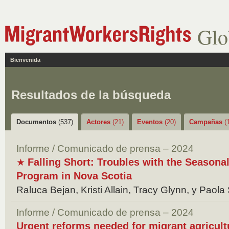
Glo
Bienvenida
Resultados de la búsqueda
Documentos
(537)
Actores
(21)
Eventos
(20)
Campañas
(
Informe / Comunicado de prensa – 2024
Falling Short: Troubles with the Seasona
★
Program in Nova Scotia
Raluca Bejan, Kristi Allain, Tracy Glynn, y Paola
Informe / Comunicado de prensa – 2024
Urgent reforms needed for migrant agricul