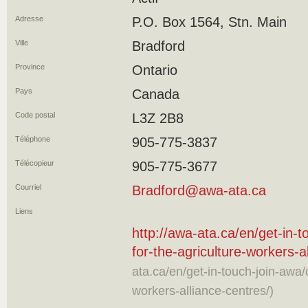
Adresse
P.O. Box 1564, Stn. Main
Ville
Bradford
Province
Ontario
Pays
Canada
Code postal
L3Z 2B8
Téléphone
905-775-3837
Télécopieur
905-775-3677
Courriel
Bradford@awa-ata.ca
Liens
http://awa-ata.ca/en/get-in-t
for-the-agriculture-workers-a
ata.ca/en/get-in-touch-join-awa/c
workers-alliance-centres/)