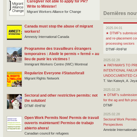
Caregiver not able to apply for PR?
Write to Minister!
Migrant Workers Alliance for Change
Dernières nou
Canada must stop the abuse of migrant
2025.04.01
workers!
★
DTMF's submission
Amnesty International Canada
and re-placement cos
processing sectors
Programme des travailleurs étrangers
DTMF-RHFW
temporaires : Abolir le permis « fermé » au
lieu de punir les victimes !
2025.02.28
Immigrant Workers Centre (IWC) Montreal
★
PATHWAYS TO PR
INTENTIONAL FAILU
Regularize Everyone #Statusforall
UNDOCUMENTED C
Migrant Rights Network
T. Van Katwyk, A. Jey
2025.02.28
★
DTMF's submission 
Sectoral and other restrictive permits: not
for the ag and fish pr
the solution!
DTMF
DTMF-RHFW
2025.02.28
Open Work Permits Now! Permis de travail
Sectoral Work Permits 
ouverts maintenant! Permiso de trabajo
Perspectives
abierto ahora!
Amnistie Internationa
Canadian council for refugees