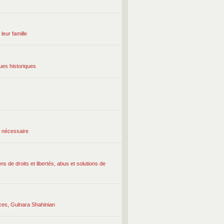
leur famille
ques historiques
r nécessaire
s de droits et libertés, abus et solutions de
ces, Gulnara Shahinian