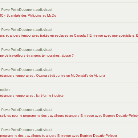
n PowerPoint/Document audiovisuel
 BC - Scandale des Philippins au McDo
n PowerPoint/Document audiovisuel
eurs étrangers temporaires traités en esclaves au Canada ? Entrevue avec une spécialiste, E
n PowerPoint/Document audiovisuel
e de travailleurs étrangers temporaires, abusé ?
n PowerPoint/Document audiovisuel
 étrangers temporaires : Ottawa sévit contre un McDonald's de Victoria
otidien
 étrangers temporaires : la réforme inquiète
n PowerPoint/Document audiovisuel
strictes pour le programme des travailleurs étrangers Entrevue avec Eugénie Depatie-Pelleti
n PowerPoint/Document audiovisuel
 programme des travailleurs étrangers Entrevue avec Eugénie Depatie-Pelletier