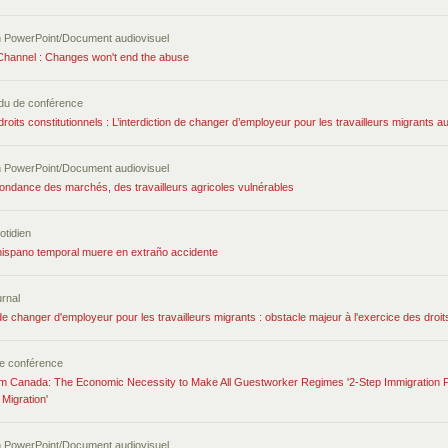
n PowerPoint/Document audiovisuel
annel : Changes won't end the abuse
du de conférence
 droits constitutionnels : L’interdiction de changer d’employeur pour les travailleurs migrants 
n PowerPoint/Document audiovisuel
bondance des marchés, des travailleurs agricoles vulnérables
otidien
hispano temporal muere en extraño accidente
urnal
 de changer d'employeur pour les travailleurs migrants : obstacle majeur à l'exercice des dr
e conférence
m Canada: The Economic Necessity to Make All Guestworker Regimes '2-Step Immigration Pro
 Migration'
n PowerPoint/Document audiovisuel