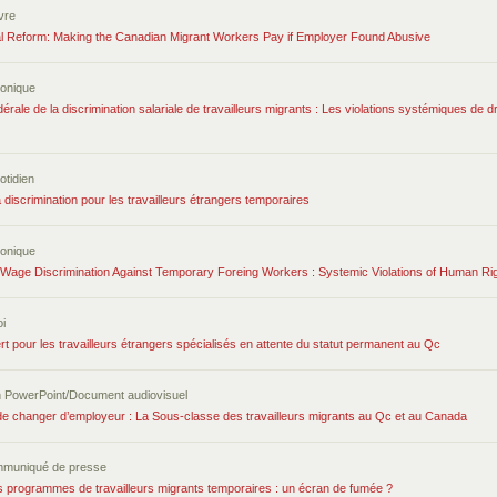
ivre
l Reform: Making the Canadian Migrant Workers Pay if Employer Found Abusive
ronique
édérale de la discrimination salariale de travailleurs migrants : Les violations systémiques d
otidien
 discrimination pour les travailleurs étrangers temporaires
ronique
of Wage Discrimination Against Temporary Foreing Workers : Systemic Violations of Human R
i
t pour les travailleurs étrangers spécialisés en attente du statut permanent au Qc
n PowerPoint/Document audiovisuel
 de changer d’employeur : La Sous-classe des travailleurs migrants au Qc et au Canada
mmuniqué de presse
 programmes de travailleurs migrants temporaires : un écran de fumée ?