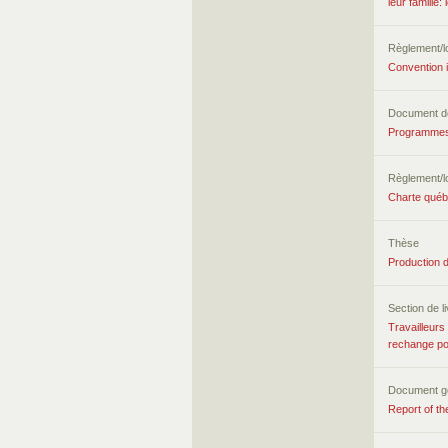
leur famille
Règlement/lo
Convention i
Document d
Programmes c
Règlement/lo
Charte québé
Thèse
Production d
Section de l
Travailleurs
rechange pol
Document g
Report of t