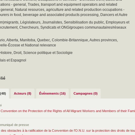
ations - general, Trades, transport and equipment operators and related
 general, Natural resources, agriculture and related production occupations -
urers in food, beverage and associated products processing, Dancers et Autre
(im)migrants, Législateurs, Journalistes, Sensibilisation du public, Employeurs et
ecrutement, Chercheurs, Syndicats et ONG/groupes communautaires/réseaux
io, Alberta, Manitoba, Quebec, Colombie-Britannique, Autres provinces,
elle-Écosse et National relevance
stoire, Droit, Science politique et Socioligie
lais et Espagnol
lié
(48)
Acteurs (8)
Événements (16)
Campagnes (0)
i
l Convention on the Protection of the Rights of All Migrant Workers and Members of their Fami
mmuniqué de presse
on des obstacles à la ratification de la Convention de l'O.N.U. sur la protection des droits de 