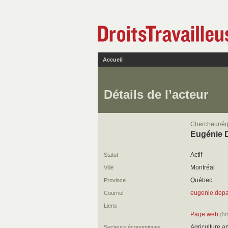
Accueil
Détails de l’acteur
Chercheur/éq
Eugénie D
Actif
Statut
Montréal
Ville
Québec
Province
eugenie.depat
Courriel
Liens
Page web
(ht
Agriculture a
Secteurs économiques