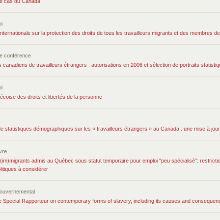
: le cas du Canada
i
nternationale sur la protection des droits de tous les travailleurs migrants et des membres de 
e conférence
anadiens de travailleurs étrangers : autorisations en 2006 et sélection de portraits statisti
i
coise des droits et libertés de la personne
e statistiques démographiques sur les « travailleurs étrangers » au Canada : une mise à jou
ivre
 (im)migrants admis au Québec sous statut temporaire pour emploi "peu spécialisé": restriction
itiques à considérer
ouvernemental
he Special Rapporteur on contemporary forms of slavery, including its causes and consequen