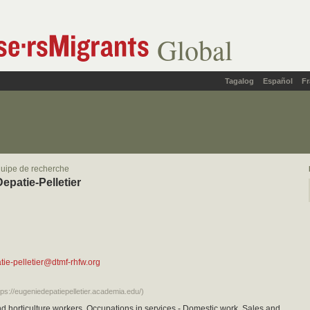
Global
Tagalog
Español
Fr
uipe de recherche
epatie-Pelletier
ie-pelletier@dtmf-rhfw.org
tps://eugeniedepatiepelletier.academia.edu/)
nd horticulture workers, Occupations in services - Domestic work, Sales and