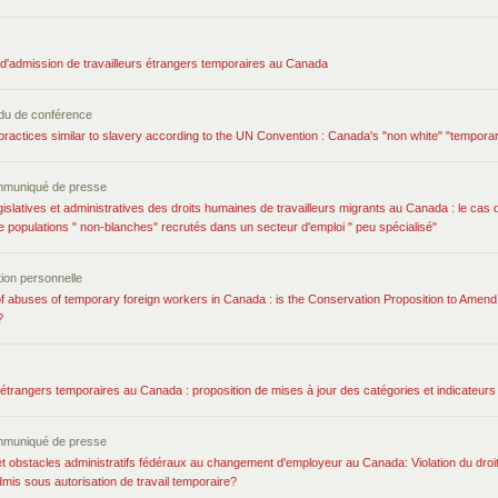
'admission de travailleurs étrangers temporaires au Canada
du de conférence
practices similar to slavery according to the UN Convention : Canada's "non white" "temporar
mmuniqué de presse
égislatives et administratives des droits humaines de travailleurs migrants au Canada : le cas 
 populations " non-blanches" recrutés dans un secteur d'emploi " peu spécialisé"
on personnelle
f abuses of temporary foreign workers in Canada : is the Conservation Proposition to Amend 
?
 étrangers temporaires au Canada : proposition de mises à jour des catégories et indicateu
mmuniqué de presse
 et obstacles administratifs fédéraux au changement d'employeur au Canada: Violation du droit à 
mis sous autorisation de travail temporaire?