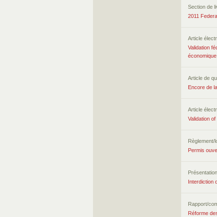
Section de l
2011 Federa
Article élect
Validation f
économique
Article de qu
Encore de la
Article élect
Validation 
Règlement/lo
Permis ouver
Présentatio
Interdiction
Rapport/co
Réforme des