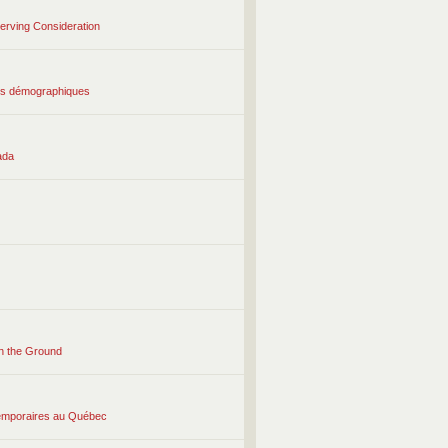
erving Consideration
ques démographiques
ada
on the Ground
 temporaires au Québec