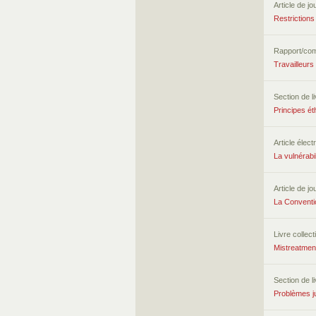
Article de jo
Restriction
Rapport/co
Travailleurs
Section de l
Principes ét
Article élect
La vulnérabi
Article de jo
La Conventio
Livre collecti
Mistreatmen
Section de l
Problèmes j