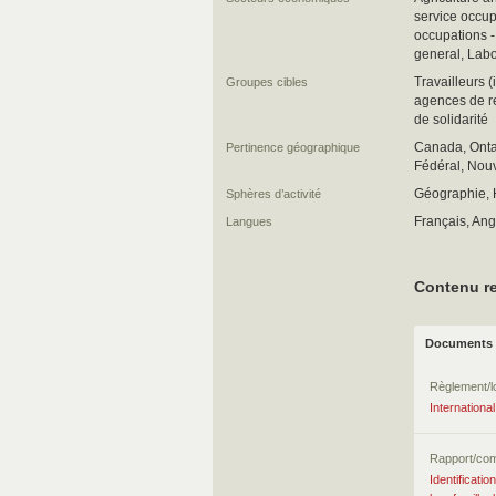
service occup
occupations -
general, Labo
Travailleurs 
Groupes cibles
agences de r
de solidarité
Canada, Ontar
Pertinence géographique
Fédéral, Nouv
Géographie, Hi
Sphères d’activité
Français, Ang
Langues
Contenu re
Documents 
Règlement/lo
Internationa
Rapport/co
Identificati