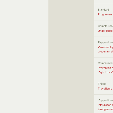
Standard
Programme d
Compte-ren
Under legal 
Rapport/co
Violations l
provenant de
Communicati
Prevention o
Right Track
Thèse
Travailleurs
Rapport/co
Interdiction
étrangers ad