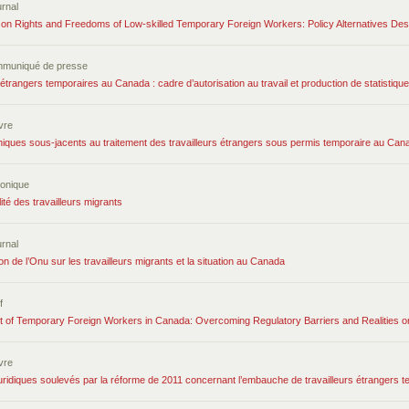
urnal
s on Rights and Freedoms of Low-skilled Temporary Foreign Workers: Policy Alternatives Des
mmuniqué de presse
 étrangers temporaires au Canada : cadre d’autorisation au travail et production de statisti
ivre
hiques sous-jacents au traitement des travailleurs étrangers sous permis temporaire au Can
ronique
lité des travailleurs migrants
urnal
n de l’Onu sur les travailleurs migrants et la situation au Canada
f
t of Temporary Foreign Workers in Canada: Overcoming Regulatory Barriers and Realities 
ivre
uridiques soulevés par la réforme de 2011 concernant l’embauche de travailleurs étrangers