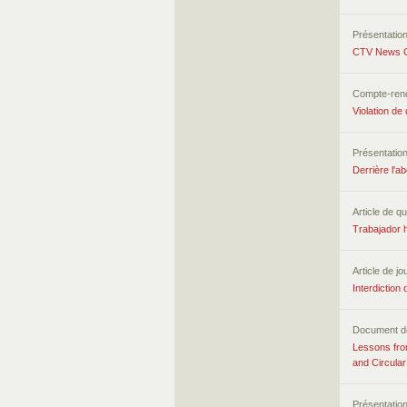
Présentatio
CTV News Ch
Compte-ren
Violation de
Présentatio
Derrière l'a
Article de qu
Trabajador 
Article de jo
Interdiction
Document d
Lessons fro
and Circular
Présentatio