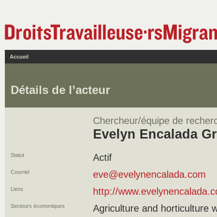
Accueil
Détails de l’acteur
Chercheur/équipe de recher
Evelyn Encalada G
Statut
Actif
Courriel
eve@evelynencalada.com
Liens
http://www.evelynencalada.
Secteurs économiques
Agriculture and horticulture 