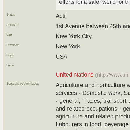
efforts for a safer world for 
Statut
Actif
Adresse
1st Avenue between 45th and
Ville
New York City
Province
New York
Pays
USA
Liens
United Nations
(http://www.un.
Secteurs économiques
Agriculture and horticulture 
services - Domestic work, S
- general, Trades, transport
and related occupations - ge
agriculture and related produ
Labourers in food, beverage