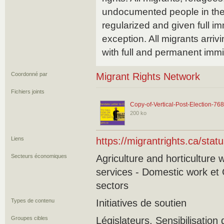
undocumented people in the
regularized and given full i
exception. All migrants arriv
with full and permanent immi
Coordonné par
Migrant Rights Network
Fichiers joints
Copy-of-Vertical-Post-Election-76
200 ko
Liens
https://migrantrights.ca/status
Secteurs économiques
Agriculture and horticulture 
services - Domestic work et 
sectors
Types de contenu
Initiatives de soutien
Groupes cibles
Législateurs, Sensibilisatio