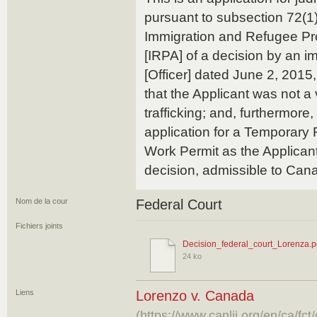
pursuant to subsection 72(1)
Immigration and Refugee Pro
[IRPA] of a decision by an im
[Officer] dated June 2, 2015,
that the Applicant was not a
trafficking; and, furthermore,
application for a Temporary
Work Permit as the Applicant
decision, admissible to Can
Nom de la cour
Federal Court
Fichiers joints
Decision_federal_court_Lorenza.p
24 ko
Liens
Lorenzo v. Canada
(https://www.canlii.org/en/ca/f