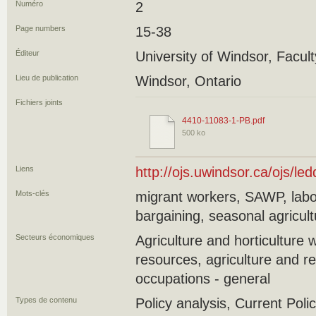
Numéro
2
Page numbers
15-38
Éditeur
University of Windsor, Facul
Lieu de publication
Windsor, Ontario
Fichiers joints
4410-11083-1-PB.pdf
500 ko
Liens
http://ojs.uwindsor.ca/ojs/l
Mots-clés
migrant workers, SAWP, labou
bargaining, seasonal agricul
Secteurs économiques
Agriculture and horticulture 
resources, agriculture and r
occupations - general
Types de contenu
Policy analysis, Current Polic