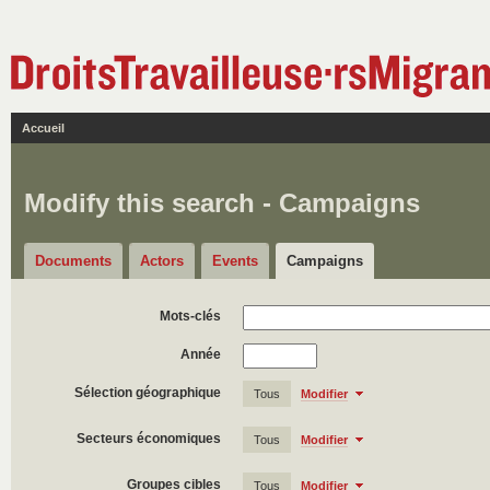
Accueil
Modify this search - Campaigns
Documents
Actors
Events
Campaigns
Mots-clés
Année
Sélection géographique
Tous
Modifier
Secteurs économiques
Tous
Modifier
Groupes cibles
Tous
Modifier