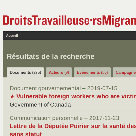
Accueil
Résultats de la recherche
Documents
(275)
Acteurs
(9)
Événements
(55)
Campagn
Document gouvernemental – 2019-07-15
Vulnerable foreign workers who are vict
★
Government of Canada
Communication personnelle – 2017-11-23
Lettre de la Députée Poirier sur la santé de
sans statut