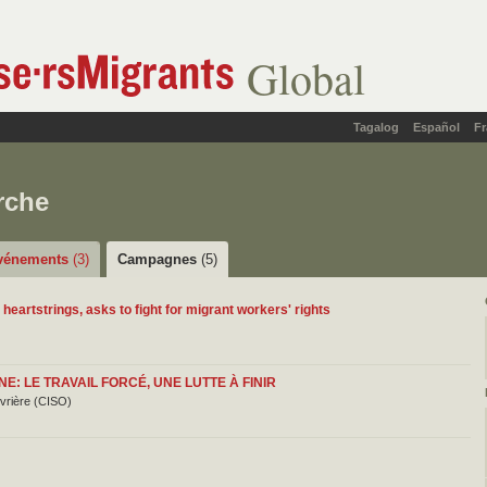
Global
Tagalog
Español
Fr
rche
vénements
(3)
Campagnes
(5)
heartstrings, asks to fight for migrant workers' rights
: LE TRAVAIL FORCÉ, UNE LUTTE À FINIR
uvrière (CISO)