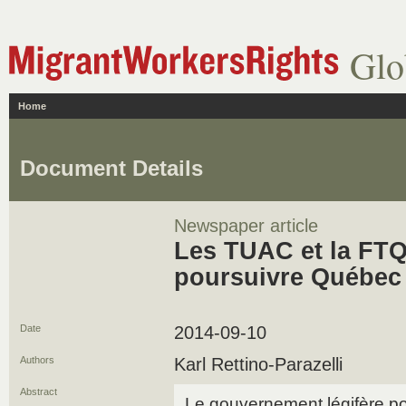
Glo
Home
Document Details
Newspaper article
Les TUAC et la FT
poursuivre Québec
Date
2014-09-10
Authors
Karl Rettino-Parazelli
Abstract
Le gouvernement légifère p