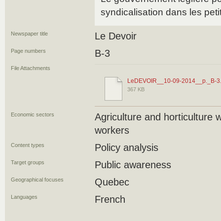
syndicalisation dans les peti
Newspaper title
Le Devoir
Page numbers
B-3
File Attachments
LeDEVOIR__10-09-2014__p._B-3.
367 KB
Economic sectors
Agriculture and horticulture
workers
Content types
Policy analysis
Target groups
Public awareness
Geographical focuses
Quebec
Languages
French