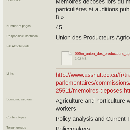
Series title
Mémoires déposés lors du m
particulières et auditions publ
8 »
Number of pages
45
Responsible institution
Union des Producteurs Agric
File Attachments
005m_union_des_producteurs_agri
1.02 MB
Links
http://www.assnat.qc.ca/fr/t
parlementaires/commission
25511/memoires-deposes.ht
Economic sectors
Agriculture and horticulture
workers
Content types
Policy analysis and Current P
Target groups
Policymakers