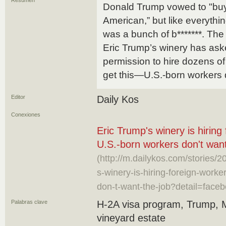
Resumen
Donald Trump vowed to "buy
American,” but like everythin
was a bunch of b*******. The
Eric Trump’s winery has ask
permission to hire dozens o
get this—U.S.-born workers 
Editor
Daily Kos
Conexiones
Eric Trump's winery is hirin
U.S.-born workers don't want
(http://m.dailykos.com/stories/
s-winery-is-hiring-foreign-work
don-t-want-the-job?detail=faceb
Palabras clave
H-2A visa program, Trump, 
vineyard estate