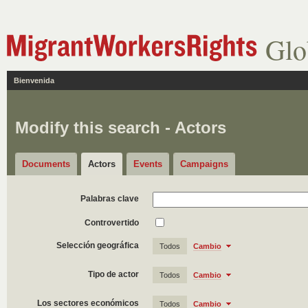
Glo
Bienvenida
Modify this search - Actors
Documents
Actors
Events
Campaigns
Palabras clave
Controvertido
Selección geográfica
Todos
Cambio
Tipo de actor
Todos
Cambio
Los sectores económicos
Todos
Cambio