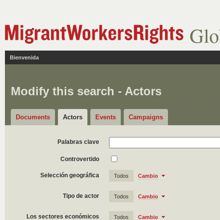
Glo
Bienvenida
Modify this search - Actors
Documents
Actors
Events
Campaigns
Palabras clave
Controvertido
Selección geográfica
Todos
Cambio
Tipo de actor
Todos
Cambio
Los sectores económicos
Todos
Cambio