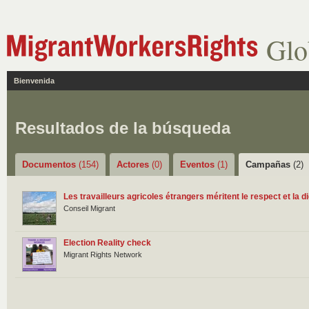
Glo
Bienvenida
Resultados de la búsqueda
Documentos
(154)
Actores
(0)
Eventos
(1)
Campañas
(2)
Les travailleurs agricoles étrangers méritent le respect et la di
Conseil Migrant
Election Reality check
Migrant Rights Network