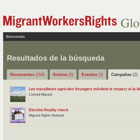
Glo
Bienvenida
Resultados de la búsqueda
Documentos
(154)
Actores
(0)
Eventos
(1)
Campañas
(2)
Les travailleurs agricoles étrangers méritent le respect et la di
Conseil Migrant
Election Reality check
Migrant Rights Network