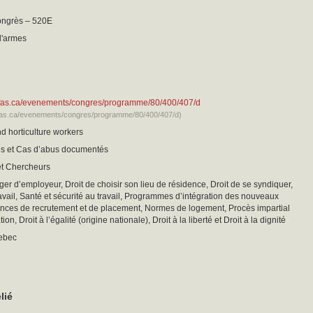
ongrès – 520E
d'armes
cfas.ca/evenements/congres/programme/80/400/407/d
cfas.ca/evenements/congres/programme/80/400/407/d)
nd horticulture workers
sis et Cas d’abus documentés
et Chercheurs
ger d’employeur, Droit de choisir son lieu de résidence, Droit de se syndiquer,
vail, Santé et sécurité au travail, Programmes d’intégration des nouveaux
ences de recrutement et de placement, Normes de logement, Procès impartial
on, Droit à l’égalité (origine nationale), Droit à la liberté et Droit à la dignité
ebec
lié