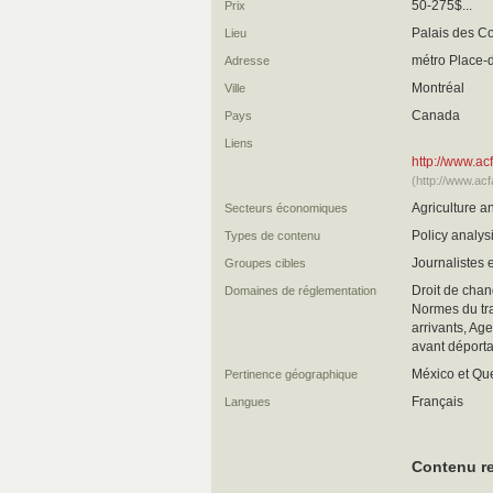
50-275$...
Prix
Palais des C
Lieu
métro Place-
Adresse
Montréal
Ville
Canada
Pays
Liens
http://www.a
(http://www.a
Agriculture a
Secteurs économiques
Policy analy
Types de contenu
Journalistes 
Groupes cibles
Droit de chan
Domaines de réglementation
Normes du tra
arrivants, Ag
avant déportati
México et Qu
Pertinence géographique
Français
Langues
Contenu re