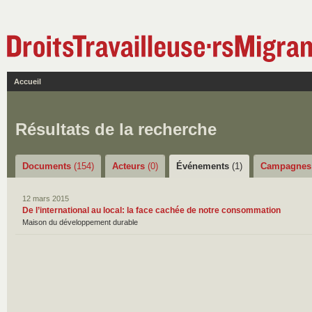
Accueil
Résultats de la recherche
Documents
(154)
Acteurs
(0)
Événements
(1)
Campagne
12 mars 2015
De l’international au local: la face cachée de notre consommation
Maison du développement durable