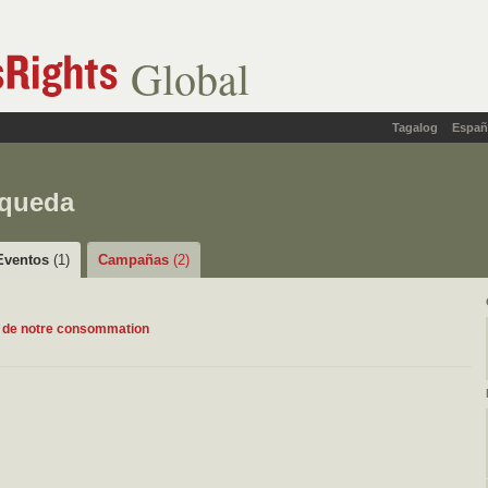
Global
Tagalog
Españ
squeda
Eventos
(1)
Campañas
(2)
hée de notre consommation