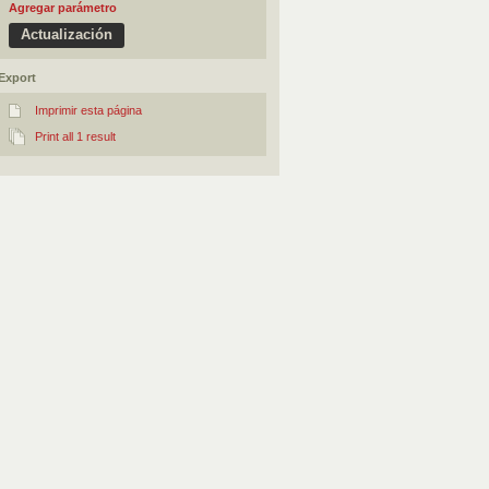
Agregar parámetro
Export
Imprimir esta página
Print all 1 result