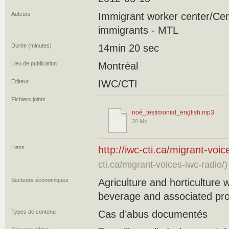
Auteurs
Immigrant worker center/Cent
immigrants - MTL
Durée (minutes)
14min 20 sec
Lieu de publication
Montréal
Éditeur
IWC/CTI
Fichiers joints
noé_testimonial_english.mp3
20 Mo
Liens
http://iwc-cti.ca/migrant-voic
cti.ca/migrant-voices-iwc-radio/)
Secteurs économiques
Agriculture and horticulture 
beverage and associated pro
Types de contenu
Cas d’abus documentés