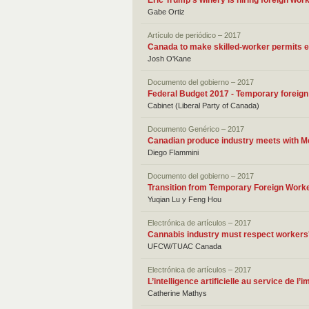
Eric Trump's winery is hiring foreign wo
Gabe Ortiz
Artículo de periódico – 2017
Canada to make skilled-worker permits ea
Josh O'Kane
Documento del gobierno – 2017
Federal Budget 2017 - Temporary foreig
Cabinet (Liberal Party of Canada)
Documento Genérico – 2017
Canadian produce industry meets with M
Diego Flammini
Documento del gobierno – 2017
Transition from Temporary Foreign Work
Yuqian Lu y Feng Hou
Electrónica de artículos – 2017
Cannabis industry must respect workers'
UFCW/TUAC Canada
Electrónica de artículos – 2017
L’intelligence artificielle au service de l’
Catherine Mathys