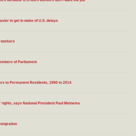
rkers because U.S.-born workers don't want the job
sier to get in wake of U.S. delays
n workers
embers of Parliament
ers to Permanent Residents, 1990 to 2014
 rights, says National President Paul Meinema
immigration