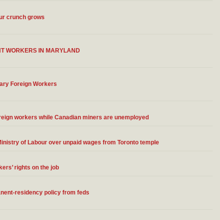
our crunch grows
ANT WORKERS IN MARYLAND
rary Foreign Workers
oreign workers while Canadian miners are unemployed
 Ministry of Labour over unpaid wages from Toronto temple
ers’ rights on the job
anent-residency policy from feds