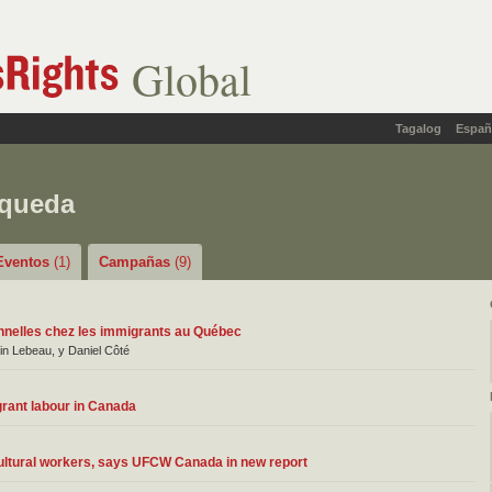
Global
Tagalog
Españ
squeda
Eventos
(1)
Campañas
(9)
ionnelles chez les immigrants au Québec
in Lebeau, y Daniel Côté
grant labour in Canada
ultural workers, says UFCW Canada in new report