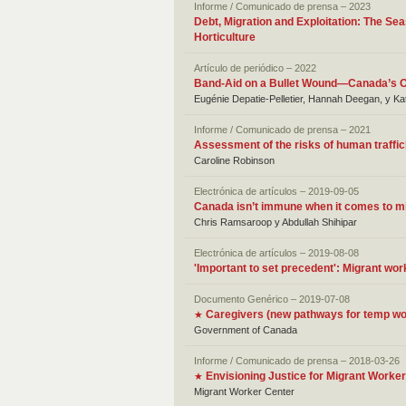
Informe / Comunicado de prensa – 2023
Debt, Migration and Exploitation: The Se
Horticulture
Artículo de periódico – 2022
Band-Aid on a Bullet Wound—Canada’s Op
Eugénie Depatie-Pelletier, Hannah Deegan, y Ka
Informe / Comunicado de prensa – 2021
Assessment of the risks of human traffic
Caroline Robinson
Electrónica de artículos – 2019-09-05
Canada isn’t immune when it comes to mi
Chris Ramsaroop y Abdullah Shihipar
Electrónica de artículos – 2019-08-08
'Important to set precedent': Migrant wor
Documento Genérico – 2019-07-08
Caregivers (new pathways for temp wo
★
Government of Canada
Informe / Comunicado de prensa – 2018-03-26
Envisioning Justice for Migrant Work
★
Migrant Worker Center