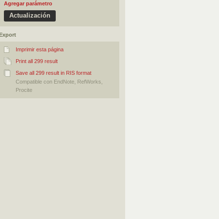
Agregar parámetro
Export
Imprimir esta página
Print all 299 result
Save all 299 result in RIS format
Compatible con EndNote, RefWorks,
Procite