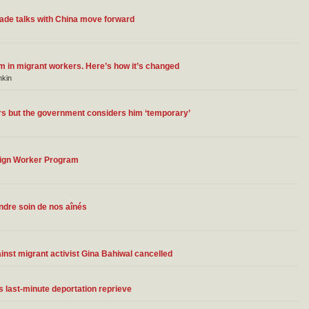
rade talks with China move forward
om in migrant workers. Here’s how it’s changed
nkin
ars but the government considers him ‘temporary’
ign Worker Program
dre soin de nos aînés
st migrant activist Gina Bahiwal cancelled
 last-minute deportation reprieve