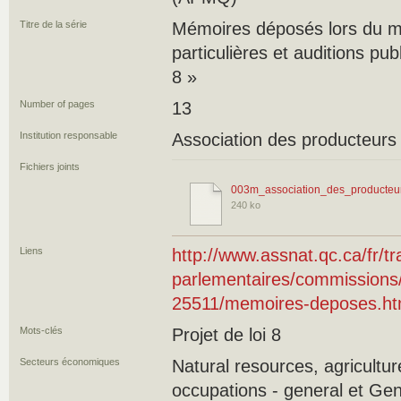
Titre de la série
Mémoires déposés lors du m
particulières et auditions publ
8 »
Number of pages
13
Institution responsable
Association des producteur
Fichiers joints
003m_association_des_producteu
240 ko
Liens
http://www.assnat.qc.ca/fr/t
parlementaires/commission
25511/memoires-deposes.ht
Mots-clés
Projet de loi 8
Secteurs économiques
Natural resources, agricultu
occupations - general et Ge